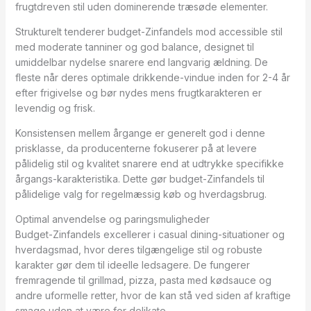
frugtdreven stil uden dominerende træsøde elementer.
Strukturelt tenderer budget-Zinfandels mod accessible stil
med moderate tanniner og god balance, designet til
umiddelbar nydelse snarere end langvarig ældning. De
fleste når deres optimale drikkende-vindue inden for 2-4 år
efter frigivelse og bør nydes mens frugtkarakteren er
levendig og frisk.
Konsistensen mellem årgange er generelt god i denne
prisklasse, da producenterne fokuserer på at levere
pålidelig stil og kvalitet snarere end at udtrykke specifikke
årgangs-karakteristika. Dette gør budget-Zinfandels til
pålidelige valg for regelmæssig køb og hverdagsbrug.
Optimal anvendelse og paringsmuligheder
Budget-Zinfandels excellerer i casual dining-situationer og
hverdagsmad, hvor deres tilgængelige stil og robuste
karakter gør dem til ideelle ledsagere. De fungerer
fremragende til grillmad, pizza, pasta med kødsauce og
andre uformelle retter, hvor de kan stå ved siden af kraftige
smage uden at være for delikate.