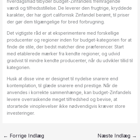
hverdagsmad tilbyder budget-Zinfandels fremragende
værdi og tilfredsstillelse. De leverer den frugtrige, kryddede
karakter, der har gjort californisk Zinfandel berømt, til priser
der gør dem tilgængelige for bred forbrugning.
Det vigtigste råd er at eksperimentere med forskellige
producenter og regioner inden for budget-kategorien for at
finde de stile, der bedst matcher dine præferencer. Start
med etablerede mærker fra kendte regioner, og udvid
gradvist til mindre kendte producenter, når du udvikler tillid til
kategorien.
Husk at disse vine er designet til nydelse snarere end
kontemplation, til glæde snarere end prestige. Når de
anvendes i korrekte sammenhænge, kan budget-Zinfandels
levere overraskende meget tilfredshed og bevise, at
storartede vinoplevelser ikke nødvendigvis kræver store
investeringer.
←
Forrige Indlæg
Næste Indlæg
→