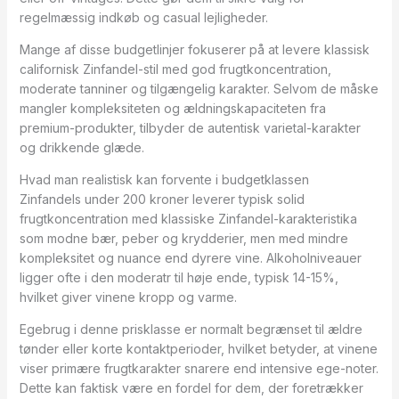
regelmæssig indkøb og casual lejligheder.
Mange af disse budgetlinjer fokuserer på at levere klassisk
californisk Zinfandel-stil med god frugtkoncentration,
moderate tanniner og tilgængelig karakter. Selvom de måske
mangler kompleksiteten og ældningskapaciteten fra
premium-produkter, tilbyder de autentisk varietal-karakter
og drikkende glæde.
Hvad man realistisk kan forvente i budgetklassen
Zinfandels under 200 kroner leverer typisk solid
frugtkoncentration med klassiske Zinfandel-karakteristika
som modne bær, peber og krydderier, men med mindre
kompleksitet og nuance end dyrere vine. Alkoholniveauer
ligger ofte i den moderatr til høje ende, typisk 14-15%,
hvilket giver vinene kropp og varme.
Egebrug i denne prisklasse er normalt begrænset til ældre
tønder eller korte kontaktperioder, hvilket betyder, at vinene
viser primære frugtkarakter snarere end intensive ege-noter.
Dette kan faktisk være en fordel for dem, der foretrækker