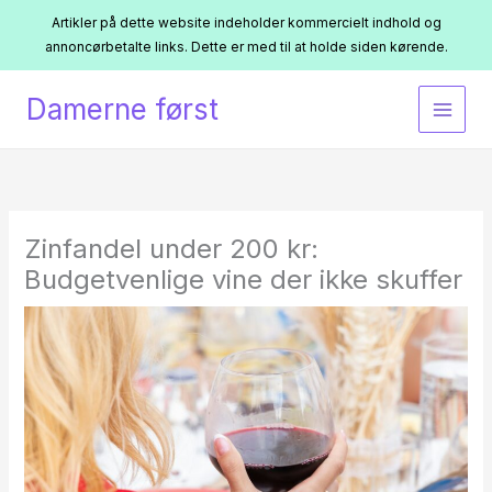
Artikler på dette website indeholder kommercielt indhold og
annoncørbetalte links. Dette er med til at holde siden kørende.
Gå
Damerne først
til
indholdet
Zinfandel under 200 kr:
Budgetvenlige vine der ikke skuffer