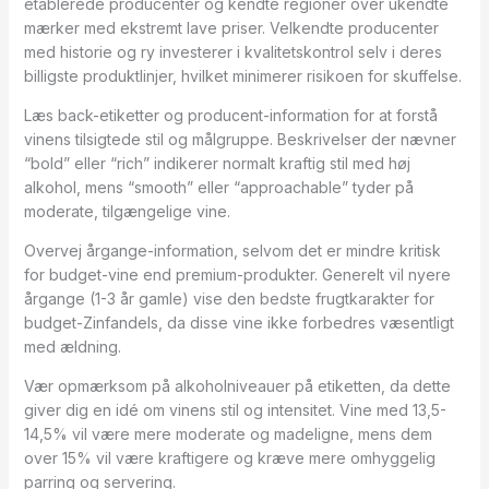
etablerede producenter og kendte regioner over ukendte
mærker med ekstremt lave priser. Velkendte producenter
med historie og ry investerer i kvalitetskontrol selv i deres
billigste produktlinjer, hvilket minimerer risikoen for skuffelse.
Læs back-etiketter og producent-information for at forstå
vinens tilsigtede stil og målgruppe. Beskrivelser der nævner
“bold” eller “rich” indikerer normalt kraftig stil med høj
alkohol, mens “smooth” eller “approachable” tyder på
moderate, tilgængelige vine.
Overvej årgange-information, selvom det er mindre kritisk
for budget-vine end premium-produkter. Generelt vil nyere
årgange (1-3 år gamle) vise den bedste frugtkarakter for
budget-Zinfandels, da disse vine ikke forbedres væsentligt
med ældning.
Vær opmærksom på alkoholniveauer på etiketten, da dette
giver dig en idé om vinens stil og intensitet. Vine med 13,5-
14,5% vil være mere moderate og madeligne, mens dem
over 15% vil være kraftigere og kræve mere omhyggelig
parring og servering.