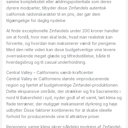
samme kompleksitet eller ældringspotentiale som deres
dyrere modparter, tilbyder disse Zinfandels autentisk
californisk rødvinskarakter til en pris, der gør dem
tilgængelige for daglig nydelse.
At finde exceptionelle Zinfandels under 200 kroner handler
om at forstå, hvor man skal lede, hvad man realistisk kan
forvente, og hvordan man maksimerer værdi for pengene.
Med den rette viden kan disse budgetvenlige vine levere
overraskende meget glæde og tilfredsstillelse, både til
hverdagsbrug og til casual underholdning.
Central Valley – Californiens værdi-kraftcenter
Central Valley er Californiens største vinproducerende
region og hjertet af budgetvenlige Zinfandel-produktionen.
Dette ekspansive område, der strækker sig fra Sacramento i
nord til Bakersfield i syd, nyder godt af et varmt, tørt klima og
flade terræner, der muliggør mekaniseret dyrkning og høje
udbytter. Disse faktorer kombineres for at skabe ideelle
forhold for producerende vine til attraktive priser.
Regionens varme klima sikrer pålidelig modning af Zinfandel-