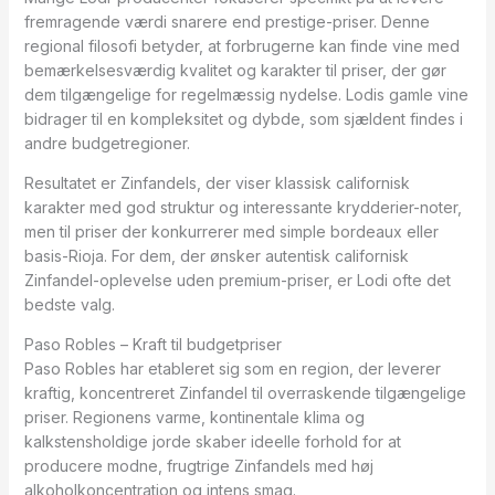
fremragende værdi snarere end prestige-priser. Denne
regional filosofi betyder, at forbrugerne kan finde vine med
bemærkelsesværdig kvalitet og karakter til priser, der gør
dem tilgængelige for regelmæssig nydelse. Lodis gamle vine
bidrager til en kompleksitet og dybde, som sjældent findes i
andre budgetregioner.
Resultatet er Zinfandels, der viser klassisk californisk
karakter med god struktur og interessante krydderier-noter,
men til priser der konkurrerer med simple bordeaux eller
basis-Rioja. For dem, der ønsker autentisk californisk
Zinfandel-oplevelse uden premium-priser, er Lodi ofte det
bedste valg.
Paso Robles – Kraft til budgetpriser
Paso Robles har etableret sig som en region, der leverer
kraftig, koncentreret Zinfandel til overraskende tilgængelige
priser. Regionens varme, kontinentale klima og
kalkstensholdige jorde skaber ideelle forhold for at
producere modne, frugtrige Zinfandels med høj
alkoholkoncentration og intens smag.