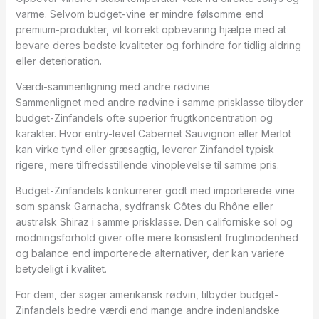
varme. Selvom budget-vine er mindre følsomme end
premium-produkter, vil korrekt opbevaring hjælpe med at
bevare deres bedste kvaliteter og forhindre for tidlig aldring
eller deterioration.
Værdi-sammenligning med andre rødvine
Sammenlignet med andre rødvine i samme prisklasse tilbyder
budget-Zinfandels ofte superior frugtkoncentration og
karakter. Hvor entry-level Cabernet Sauvignon eller Merlot
kan virke tynd eller græsagtig, leverer Zinfandel typisk
rigere, mere tilfredsstillende vinoplevelse til samme pris.
Budget-Zinfandels konkurrerer godt med importerede vine
som spansk Garnacha, sydfransk Côtes du Rhône eller
australsk Shiraz i samme prisklasse. Den californiske sol og
modningsforhold giver ofte mere konsistent frugtmodenhed
og balance end importerede alternativer, der kan variere
betydeligt i kvalitet.
For dem, der søger amerikansk rødvin, tilbyder budget-
Zinfandels bedre værdi end mange andre indenlandske