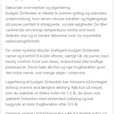
Sæsonale overvejelser og lagerføring
Budget-Zinfandels er ideelle til sommer-grilling og udendørs
underholdning, hvor deres robuste karakter og tilgængelige
stil passer perfekt til afslappede, sociale lejligheder. De tåler
varierende serverings-temperaturer bedre end mere
delikate vine og er mindre følsomme over for imperfekte
opbevaringsforhold.
For vinter-nydelse tilbyder kraftigere budget-Zinfandels
varme og komfort til kolde aftener, særligt når de parres med
hearty comfort-food som stews, braised kød eller kraftige
pastasaucer. Deres høje alkohol og rige frugtkarakter giver
den indre varme, som mange søger i vintervine.
Lagerføring af budget-Zinfandels bør fokusere på kortsigtet
forbrug snarere end længere ældning. Køb kun så meget,
som du realistisk vil drikke inden for 1-2 år, da disse vine
sjældent forbedres med ekstended cellaring og kan
begynde at miste frugtkarakter efter 3-5 år.
Opbevar vinene i stabil temperatur væk fra direkte sollys og