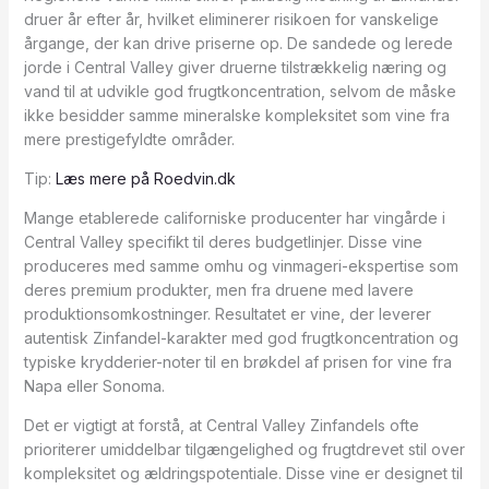
druer år efter år, hvilket eliminerer risikoen for vanskelige
årgange, der kan drive priserne op. De sandede og lerede
jorde i Central Valley giver druerne tilstrækkelig næring og
vand til at udvikle god frugtkoncentration, selvom de måske
ikke besidder samme mineralske kompleksitet som vine fra
mere prestigefyldte områder.
Tip:
Læs mere på Roedvin.dk
Mange etablerede californiske producenter har vingårde i
Central Valley specifikt til deres budgetlinjer. Disse vine
produceres med samme omhu og vinmageri-ekspertise som
deres premium produkter, men fra druene med lavere
produktionsomkostninger. Resultatet er vine, der leverer
autentisk Zinfandel-karakter med god frugtkoncentration og
typiske krydderier-noter til en brøkdel af prisen for vine fra
Napa eller Sonoma.
Det er vigtigt at forstå, at Central Valley Zinfandels ofte
prioriterer umiddelbar tilgængelighed og frugtdrevet stil over
kompleksitet og ældringspotentiale. Disse vine er designet til