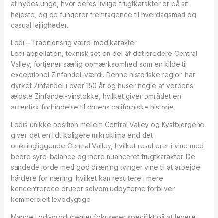
at nydes unge, hvor deres livlige frugtkarakter er på sit
højeste, og de fungerer fremragende til hverdagsmad og
casual lejligheder.
Lodi – Traditionsrig værdi med karakter
Lodi appellation, teknisk set en del af det bredere Central
Valley, fortjener særlig opmærksomhed som en kilde til
exceptionel Zinfandel-værdi. Denne historiske region har
dyrket Zinfandel i over 150 år og huser nogle af verdens
ældste Zinfandel-vinstokke, hvilket giver området en
autentisk forbindelse til druens californiske historie.
Lodis unikke position mellem Central Valley og Kystbjergene
giver det en lidt køligere mikroklima end det
omkringliggende Central Valley, hvilket resulterer i vine med
bedre syre-balance og mere nuanceret frugtkarakter. De
sandede jorde med god dræning tvinger vine til at arbejde
hårdere for næring, hvilket kan resultere i mere
koncentrerede drueer selvom udbytterne forbliver
kommercielt levedygtige.
Mange Lodi-producenter fokuserer specifikt på at levere