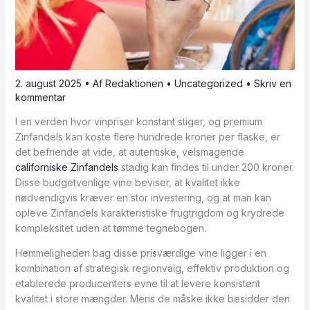
2. august 2025
• Af
Redaktionen
•
Uncategorized
•
Skriv en
kommentar
I en verden hvor vinpriser konstant stiger, og premium
Zinfandels kan koste flere hundrede kroner per flaske, er
det befriende at vide, at autentiske, velsmagende
californiske Zinfandels
stadig kan findes til under 200 kroner.
Disse budgetvenlige vine beviser, at kvalitet ikke
nødvendigvis kræver en stor investering, og at man kan
opleve Zinfandels karakteristiske frugtrigdom og krydrede
kompleksitet uden at tømme tegnebogen.
Hemmeligheden bag disse prisværdige vine ligger i en
kombination af strategisk regionvalg, effektiv produktion og
etablerede producenters evne til at levere konsistent
kvalitet i store mængder. Mens de måske ikke besidder den