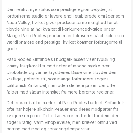
Den relativt nye status som prestigeregion betyder, at
jordpriserne stadig er lavere end i etablerede områder som
Napa Valley, hvilket giver producenterne mulighed for at
tilbyde vine af høj kvalitet til konkurrencedygtige priser.
Mange Paso Robles producenter fokuserer på at maksimere
værdi snarere end prestige, hvilket kommer forbrugerne til
gode.
Paso Robles Zinfandels i budgetklassen viser typisk rig,
jammy frugtkarakter med noter af modne mørke bær,
chokolade og varme krydderier. Disse vine tilbyder den
kraftige, potente stil, som mange forbrugere søger i
californisk Zinfandel, men uden de høje priser, der ofte
følger med sådan intensitet fra mere berømte regioner.
Det er værd at bemærke, at Paso Robles budget-Zinfandels
ofte har højere alkoholniveauer end deres modparter fra
køligere regioner. Dette kan være en fordel for dem, der
søger kraftig, varm vinoplevelse, men kræver omhu ved
parring med mad og serveringstemperatur.