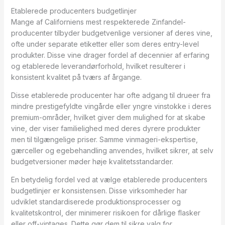
Etablerede producenters budgetlinjer
Mange af Californiens mest respekterede Zinfandel-
producenter tilbyder budgetvenlige versioner af deres vine,
ofte under separate etiketter eller som deres entry-level
produkter. Disse vine drager fordel af decennier af erfaring
og etablerede leverandørforhold, hvilket resulterer i
konsistent kvalitet på tværs af årgange.
Disse etablerede producenter har ofte adgang til drueer fra
mindre prestigefyldte vingårde eller yngre vinstokke i deres
premium-områder, hvilket giver dem mulighed for at skabe
vine, der viser familielighed med deres dyrere produkter
men til tilgængelige priser. Samme vinmageri-ekspertise,
gærceller og egebehandling anvendes, hvilket sikrer, at selv
budgetversioner møder høje kvalitetsstandarder.
En betydelig fordel ved at vælge etablerede producenters
budgetlinjer er konsistensen. Disse virksomheder har
udviklet standardiserede produktionsprocesser og
kvalitetskontrol, der minimerer risikoen for dårlige flasker
eller off-vintages. Dette gør dem til sikre valg for