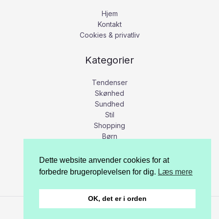
Hjem
Kontakt
Cookies & privatliv
Kategorier
Tendenser
Skønhed
Sundhed
Stil
Shopping
Børn
Bolig
Erhverv
Dette website anvender cookies for at
forbedre brugeroplevelsen for dig.
Læs mere
OK, det er i orden
Copyright © 2026 Damerne først.