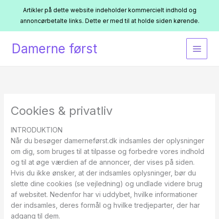
Artikler på dette website indeholder kommercielt indhold og
annoncørbetalte links. Dette er med til at holde siden kørende.
Gå
Damerne først
til
indholdet
Cookies & privatliv
INTRODUKTION
Når du besøger damerneførst.dk indsamles der oplysninger
om dig, som bruges til at tilpasse og forbedre vores indhold
og til at øge værdien af de annoncer, der vises på siden.
Hvis du ikke ønsker, at der indsamles oplysninger, bør du
slette dine cookies (se vejledning) og undlade videre brug
af websitet. Nedenfor har vi uddybet, hvilke informationer
der indsamles, deres formål og hvilke tredjeparter, der har
adgang til dem.