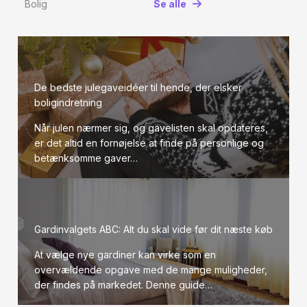
Bolig
Se alle
De bedste julegaveidéer til hende, der elsker
boligindretning
Når julen nærmer sig, og gavelisten skal opdateres,
er det altid en fornøjelse at finde på personlige og
betænksomme gaver…
Gardinvalgets ABC: Alt du skal vide før dit næste køb
At vælge nye gardiner kan virke som en
overvældende opgave med de mange muligheder,
der findes på markedet. Denne guide…