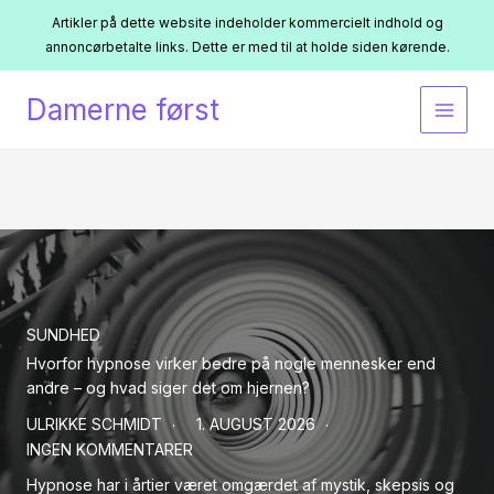
Artikler på dette website indeholder kommercielt indhold og
annoncørbetalte links. Dette er med til at holde siden kørende.
Gå
Damerne først
til
indholdet
SUNDHED
Hvorfor hypnose virker bedre på nogle mennesker end
andre – og hvad siger det om hjernen?
ULRIKKE SCHMIDT
1. AUGUST 2026
INGEN KOMMENTARER
Hypnose har i årtier været omgærdet af mystik, skepsis og