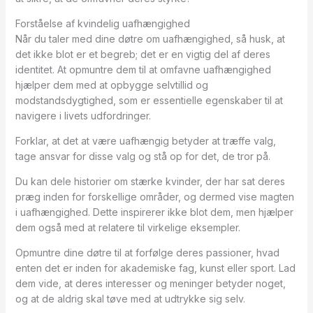
Forståelse af kvindelig uafhængighed
Når du taler med dine døtre om uafhængighed, så husk, at
det ikke blot er et begreb; det er en vigtig del af deres
identitet. At opmuntre dem til at omfavne uafhængighed
hjælper dem med at opbygge selvtillid og
modstandsdygtighed, som er essentielle egenskaber til at
navigere i livets udfordringer.
Forklar, at det at være uafhængig betyder at træffe valg,
tage ansvar for disse valg og stå op for det, de tror på.
Du kan dele historier om stærke kvinder, der har sat deres
præg inden for forskellige områder, og dermed vise magten
i uafhængighed. Dette inspirerer ikke blot dem, men hjælper
dem også med at relatere til virkelige eksempler.
Opmuntre dine døtre til at forfølge deres passioner, hvad
enten det er inden for akademiske fag, kunst eller sport. Lad
dem vide, at deres interesser og meninger betyder noget,
og at de aldrig skal tøve med at udtrykke sig selv.