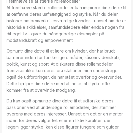
Fremhævelse af stærke rollemodeller
At fremhæve stærke rollemodeller kan inspirere dine døtre til
at omfavne deres uafhængighed og styrke. Når du deler
historier om bemærkelsesværdige kvinder—uanset om de er
historiske skikkelser, samfundsledere eller endda nogen fra
dit eget liv—giver du håndgribelige eksempler på
modstandskraft og empowerment.
Opmuntr dine døtre til at lære om kvinder, der har brudt
barrierer inden for forskellige områder, såsom videnskab,
politik, kunst og sport. At diskutere disse rollemodeller
fremviser ikke kun deres præstationer, men understreger
også de udfordringer, de har stået overfor og overvundet.
Dette hjælper dine døtre med at indse, at styrke ofte
kommer fra at overvinde modgang.
Du kan også opmuntre dine døtre til at udforske deres
passioner ved at undersøge rollemodeller, der stemmer
overens med deres interesser. Uanset om det er en mentor
inden for deres valgte felt eller en fiktiv karakter, der
legemliggør styrke, kan disse figurer fungere som guider.