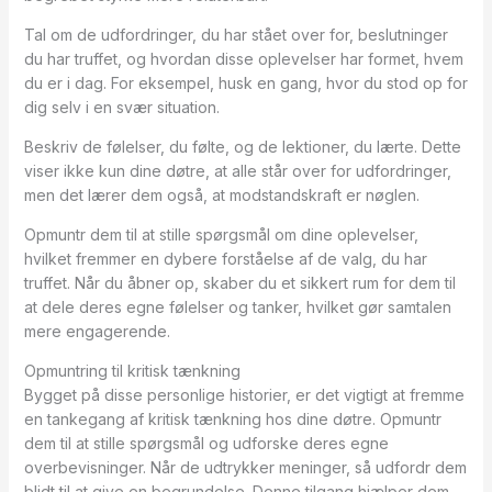
Tal om de udfordringer, du har stået over for, beslutninger
du har truffet, og hvordan disse oplevelser har formet, hvem
du er i dag. For eksempel, husk en gang, hvor du stod op for
dig selv i en svær situation.
Beskriv de følelser, du følte, og de lektioner, du lærte. Dette
viser ikke kun dine døtre, at alle står over for udfordringer,
men det lærer dem også, at modstandskraft er nøglen.
Opmuntr dem til at stille spørgsmål om dine oplevelser,
hvilket fremmer en dybere forståelse af de valg, du har
truffet. Når du åbner op, skaber du et sikkert rum for dem til
at dele deres egne følelser og tanker, hvilket gør samtalen
mere engagerende.
Opmuntring til kritisk tænkning
Bygget på disse personlige historier, er det vigtigt at fremme
en tankegang af kritisk tænkning hos dine døtre. Opmuntr
dem til at stille spørgsmål og udforske deres egne
overbevisninger. Når de udtrykker meninger, så udfordr dem
blidt til at give en begrundelse. Denne tilgang hjælper dem