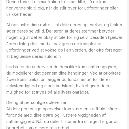
Denne tovejskommunikation fremmer tillid, så de kan
henvende sig til dig, når de står over for udfordringer eller
usikkerheder.
At opmuntre dine døtre til at dele deres oplevelser og tanker
øger deres selvtillid. De lærer, at deres stemmer betyder
noget, og at det er okay at tale for sig selv. Desuden hjælper
åben dialog dem med at navigere i de komplekse
udfordringer ved at vokse op i en verden, der ofte forsøger
at begrænse deres autonomi.
I sidste ende underviser du dem ikke kun i uafhængighed;
du modellerer det gennem dine handlinger. Ved at prioritere
åben kommunikation lægger du fundamentet for deres
selvstændighed og modstandskraft, hvilket giver dem
mulighed for at trives på alle livets områder.
Deling af personlige oplevelser
At dele personlige oplevelser kan være en kraftfuld måde at
forbinde med dine døtre og illustrere vigtigheden af
uafhængighed. Når du deler historier fra dit eget liv, gør du
begrebet styrke mere relaterbart.