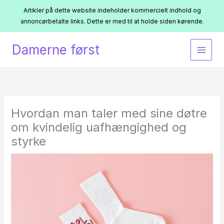
Artikler på dette website indeholder kommercielt indhold og
annoncørbetalte links. Dette er med til at holde siden kørende.
Gå
Damerne først
til
indholdet
Hvordan man taler med sine døtre
om kvindelig uafhængighed og
styrke