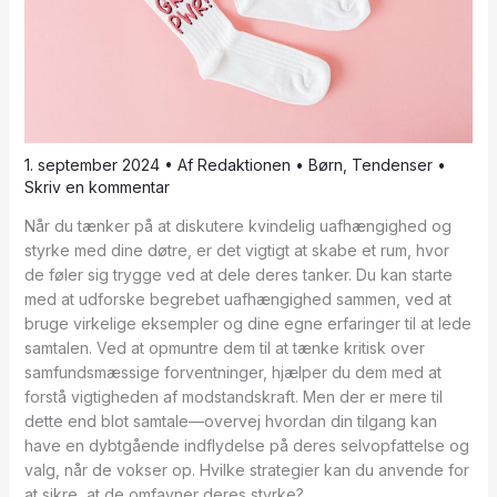
1. september 2024
• Af
Redaktionen
•
Børn
,
Tendenser
•
Skriv en kommentar
Når du tænker på at diskutere kvindelig uafhængighed og
styrke med dine døtre, er det vigtigt at skabe et rum, hvor
de føler sig trygge ved at dele deres tanker. Du kan starte
med at udforske begrebet uafhængighed sammen, ved at
bruge virkelige eksempler og dine egne erfaringer til at lede
samtalen. Ved at opmuntre dem til at tænke kritisk over
samfundsmæssige forventninger, hjælper du dem med at
forstå vigtigheden af modstandskraft. Men der er mere til
dette end blot samtale—overvej hvordan din tilgang kan
have en dybtgående indflydelse på deres selvopfattelse og
valg, når de vokser op. Hvilke strategier kan du anvende for
at sikre, at de omfavner deres styrke?