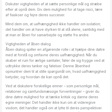
Diskuter vigtigheden af at sætte personlige mål og stræbe
efter at opnå dem. Giv dem mulighed for at tage risici, lære
af fiaskoer og fejre deres succeser.
Mind dem om, at uafhængighed ikke handler om isolation;
det handler om at have styrken til at stå alene, samtidig med
at man er åben for samarbejde og støtte fra andre.
Vigtigheden af åben dialog
Åben dialog spiller en afgørende rolle i at hjælpe dine døtre
med at forstå og omfavne deres uafhængighed. Når du
skaber et rum for ærlige samtaler, føler de sig trygge ved at
udtrykke deres tanker og følelser. Denne åbenhed
opmuntrer dem til at stille spørgsmål om, hvad uafhængighed
betyder, og hvordan de kan opnå det.
Ved at diskutere forskellige emner – som personlige mål,
relationer og samfundsmæssige forventninger – giver du
dine døtre mulighed for at tænke kritisk og danne deres
egne meninger. Det handler ikke kun om at videregive
visdom; det handler også om at lytte til deres perspektiver.