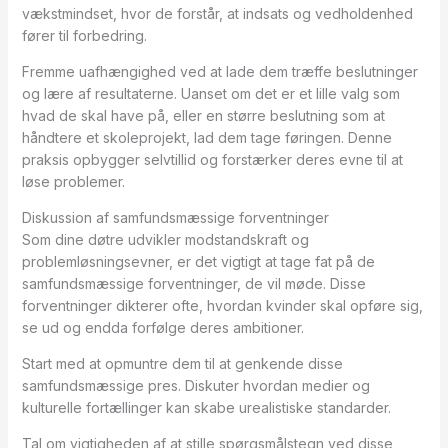
vækstmindset, hvor de forstår, at indsats og vedholdenhed
fører til forbedring.
Fremme uafhængighed ved at lade dem træffe beslutninger
og lære af resultaterne. Uanset om det er et lille valg som
hvad de skal have på, eller en større beslutning som at
håndtere et skoleprojekt, lad dem tage føringen. Denne
praksis opbygger selvtillid og forstærker deres evne til at
løse problemer.
Diskussion af samfundsmæssige forventninger
Som dine døtre udvikler modstandskraft og
problemløsningsevner, er det vigtigt at tage fat på de
samfundsmæssige forventninger, de vil møde. Disse
forventninger dikterer ofte, hvordan kvinder skal opføre sig,
se ud og endda forfølge deres ambitioner.
Start med at opmuntre dem til at genkende disse
samfundsmæssige pres. Diskuter hvordan medier og
kulturelle fortællinger kan skabe urealistiske standarder.
Tal om vigtigheden af at stille spørgsmålstegn ved disse