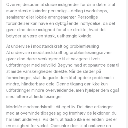
Overvej desuden at skabe muligheder for dine døtre til at
møde stærke kvinder personligt—deltag i workshops,
seminarer eller lokale arrangementer. Personlige
forbindelser kan have en dybtgående indflydelse, da det
giver dine døtre mulighed for at se direkte, hvad det
betyder at være en stærk, uafhængig kvinde.
At undervise i modstandskraft og problemløsning
At undervise i modstandskraft og problemløsningsevner
giver dine døtre værktøjerne til at navigere i livets
udfordringer med selvtillid. Begynd med at opmuntre dem til
at møde vanskeligheder direkte. Når de støder på
forhindringer, skal du guide dem til at opdele problemet i
mindre, håndterbare dele. Denne tilgang gør ikke kun
udfordringer mindre overvældende, men hjælper dem også
med lettere at finde løsninger.
Modelér modstandskraft i dit eget liv. Del dine erfaringer
med at overvinde tilbageslag og fremhæv de lektioner, du
har lært undervejs. Vis dem, at fiasko ikke er enden; det er
en mulighed for vækst. Opmuntre dem til at omfavne en