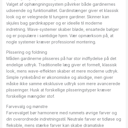
Valget af ophængningssystem påvirker både gardinernes
udseende og funktionalitet. Gardinstænger giver et klassisk
look og er velegnede til tungere gardiner. Skinner kan
skjules bag gardinkapper og er ideelle til moderne
indretning. Wave-systemer skaber bløde, ensartede bølger
og er populære i samtidige hjem. Vær opmærksom på, at
nogle systemer kræver professionel montering.
Plissering og foldning
Måden gardinerne plisseres på har stor indflydelse på det
endelige udtryk. Traditionelle læg giver et formelt, klassisk
look, mens wave-effekten skaber et mere moderne udtryk.
Simple rynkebånd er økonomiske og alsidige, men giver
måske ikke samme eksklusive udtryk som mere avancerede
plisseringer. Husk at forskellige plisseringstyper kræver
forskellige mængder stof.
Farvevalg og mønstre
Farvevalget bør harmonere med rummets øvrige farver og
din overordnede indretningsstil. Neutrale farver er tidløse og
fleksible, mens stærke farver kan skabe dramatiske