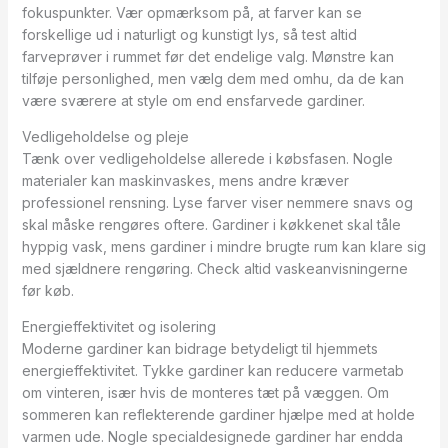
fokuspunkter. Vær opmærksom på, at farver kan se
forskellige ud i naturligt og kunstigt lys, så test altid
farveprøver i rummet før det endelige valg. Mønstre kan
tilføje personlighed, men vælg dem med omhu, da de kan
være sværere at style om end ensfarvede gardiner.
Vedligeholdelse og pleje
Tænk over vedligeholdelse allerede i købsfasen. Nogle
materialer kan maskinvaskes, mens andre kræver
professionel rensning. Lyse farver viser nemmere snavs og
skal måske rengøres oftere. Gardiner i køkkenet skal tåle
hyppig vask, mens gardiner i mindre brugte rum kan klare sig
med sjældnere rengøring. Check altid vaskeanvisningerne
før køb.
Energieffektivitet og isolering
Moderne gardiner kan bidrage betydeligt til hjemmets
energieffektivitet. Tykke gardiner kan reducere varmetab
om vinteren, især hvis de monteres tæt på væggen. Om
sommeren kan reflekterende gardiner hjælpe med at holde
varmen ude. Nogle specialdesignede gardiner har endda