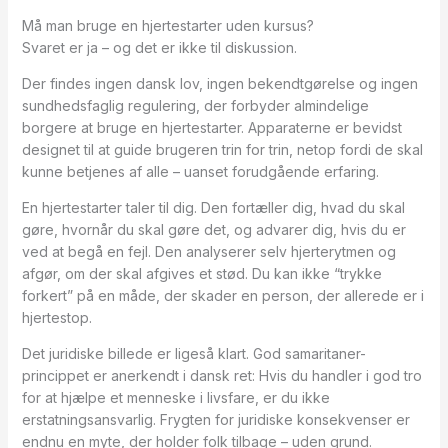
Må man bruge en hjertestarter uden kursus?
Svaret er ja – og det er ikke til diskussion.
Der findes ingen dansk lov, ingen bekendtgørelse og ingen
sundhedsfaglig regulering, der forbyder almindelige
borgere at bruge en hjertestarter. Apparaterne er bevidst
designet til at guide brugeren trin for trin, netop fordi de skal
kunne betjenes af alle – uanset forudgående erfaring.
En hjertestarter taler til dig. Den fortæller dig, hvad du skal
gøre, hvornår du skal gøre det, og advarer dig, hvis du er
ved at begå en fejl. Den analyserer selv hjerterytmen og
afgør, om der skal afgives et stød. Du kan ikke “trykke
forkert” på en måde, der skader en person, der allerede er i
hjertestop.
Det juridiske billede er ligeså klart. God samaritaner-
princippet er anerkendt i dansk ret: Hvis du handler i god tro
for at hjælpe et menneske i livsfare, er du ikke
erstatningsansvarlig. Frygten for juridiske konsekvenser er
endnu en myte, der holder folk tilbage – uden grund.