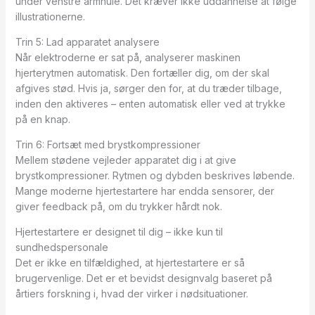
under venstre armhule. Det kræver ikke uddannelse at følge
illustrationerne.
Trin 5: Lad apparatet analysere
Når elektroderne er sat på, analyserer maskinen
hjerterytmen automatisk. Den fortæller dig, om der skal
afgives stød. Hvis ja, sørger den for, at du træder tilbage,
inden den aktiveres – enten automatisk eller ved at trykke
på en knap.
Trin 6: Fortsæt med brystkompressioner
Mellem stødene vejleder apparatet dig i at give
brystkompressioner. Rytmen og dybden beskrives løbende.
Mange moderne hjertestartere har endda sensorer, der
giver feedback på, om du trykker hårdt nok.
Hjertestartere er designet til dig – ikke kun til
sundhedspersonale
Det er ikke en tilfældighed, at hjertestartere er så
brugervenlige. Det er et bevidst designvalg baseret på
årtiers forskning i, hvad der virker i nødsituationer.