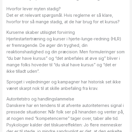
Hvorfor lever myten stadig?
Det er et relevant spørgsmål. Hvis reglerne er så klare,
hvorfor tror så mange stadig, at de har brug for et kursus?
Kurserne skaber utilsigtet forvirring
Hjertestartertræning og kurser i hjerte-lunge-redning (HLR)
er fremragende. De øger din tryghed, din
reaktionshastighed og din præcision. Men formuleringer som
“du bør have kursus” og “det anbefales at øve sig” bliver i
mange folks hoveder til “du skal have kursus” og “det er
ikke tilladt uden”.
Sproget i vejledninger og kampagner har historisk set ikke
været skarpt nok til at skille anbefaling fra krav.
Autoritetstro og handlingslammelse
Danskere har en tendens til at afvente autoriteternes signal i
pressede situationer. Når folk ser på hinanden og venter på,
at nogen med “kompetencerne” tager over, taber alle tid.
Psykologer kalder det tilskuereffekten: Jo flere mennesker
der er til stede, jo mindre sandsynligt er det, at den enkelte