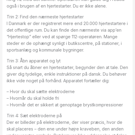
også i brugen af en hjertestarter. Du er ikke alene.
Trin 2: Find den nærmeste hjertestarter
I Danmark er der registreret mere end 20.000 hjertestartere i
det offentlige rum. Du kan finde den nærmeste via app’en
“Hjertestop” eller ved at spørge 112-operatøren. Mange
steder er de ophængt synligt i butikscentre, på stationer, i
sportsanlæg og kommunale bygninger.
Trin 3: Åbn apparatet og lyt
Så snart du åbner en hjertestarter, begynder den at tale. Den
giver dig tydelige, enkle instruktioner på dansk. Du behøver
ikke vide noget på forhånd. Apparatet fortæller dig:
– Hvor du skal sætte elektroderne
– Hvornår du skal holde fri
– Hvornår det er sikkert at genoptage brystkompressioner
Trin 4: Sæt elektroderne på
Der er billeder på elektroderne, der viser præcis, hvor de
skal placeres – den ene under højre kraveben, den anden