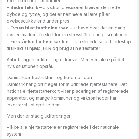
fordi du kender apparatet
–
Bedre teknik
– brystkompressioner kræver den rette
dybde og rytme, og det er nemmere at lære på en
øvelsesdukke end under pres
–
Evnen til at fastholde roen
– at have øvet det én gang
gør en markant forskel for din stresshåndtering i situationen
–
Forståelse for hele kæden
– fra erkendelse af hjertestop
til tilkald af hjælp, HLR og brug af hjertestarter
Anbefalingen er klar: Tag et kursus. Men vent ikke på det,
hvis situationen opstår.
Danmarks infrastruktur – og hullerne i den
Danmark har gjort meget for at udbrede hjertestartere. Det
nationale hjertestarterkort viser placeringen af registrerede
apparater, og mange kommuner og virksomheder har
investeret i at opstille dem.
Men der er stadig udfordringer:
– Ikke alle hjertestartere er registrerede i det nationale
system