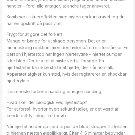
handler – fordi alle antager, at andre tager ansvaret.
Kombiner tilskuereffekten med myten om kurskravet, og du
har en opskrift på passivitet.
Frygt for at gøre det forkert
Mange er bange for at skade personen. Det er en
menneskelig reaktion, men den hviler på en misforståelse. En
person i hjertestop har ingen hjerterytme – hjertet pumper
ikke blod. Der er intet at miste ved at forsøge. En
hjertestarter kan ikke starte et hjerte, der slår normalt.
Apparatet afgiver kun stød, hvis det registrerer en shockbar
hjerterytme.
Den eneste forkerte handling er ingen handling.
Hvad sker der biologisk ved hjertestop?
For at forstå, hvorfor hvert sekund tæller, er det værd at
kende det fysiologiske forløb.
Når hjertet holder op med at pumpe blod, stopper ilttilførslen
til hjernen næsten øjeblikkeligt. Efter 4-6 minutter begynder