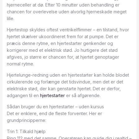
hjerneceller at dø. Efter 10 minutter uden behandling er
chancen for overlevelse uden alvorlig hjerneskade meget
lille.
Hjertestop skyldes oftest ventrikelflimmer – en tilstand, hvor
hjertet skælver ukoordineret frem for at pumpe. Det er
præcis denne rytme, en hjertestarter genkender og
korrigerer med et elektrisk stød. Jo hurtigere det stød
afgives, jo større er chancen for, at hjertet genoptager
normal rytme.
Hjertelunge-redning uden en hjertestarter kan holde blodet
cirkulerende og forlænge det tidsvindue, men det er det
elektriske stød, der kan genstarte hjertet. Det er derfor,
adgangen til en
hjertestarter
er så afgørende.
Sådan bruger du en hjertestarter – uden kursus
Det er enklere, end de fleste forventer. Her er
grundprincipperne:
Trin 1: Tilkald hjælp
Ring 112 med det samme. Operatøren kan guide dig i realtid –