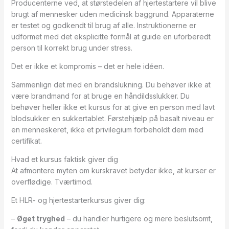
Producenterne ved, at størstedelen af hjertestartere vil blive
brugt af mennesker uden medicinsk baggrund. Apparaterne
er testet og godkendt til brug af alle. Instruktionerne er
udformet med det eksplicitte formål at guide en uforberedt
person til korrekt brug under stress.
Det er ikke et kompromis – det er hele idéen.
Sammenlign det med en brandslukning. Du behøver ikke at
være brandmand for at bruge en håndildsslukker. Du
behøver heller ikke et kursus for at give en person med lavt
blodsukker en sukkertablet. Førstehjælp på basalt niveau er
en menneskeret, ikke et privilegium forbeholdt dem med
certifikat.
Hvad et kursus faktisk giver dig
At afmontere myten om kurskravet betyder ikke, at kurser er
overflødige. Tværtimod.
Et HLR- og hjertestarterkursus giver dig:
–
Øget tryghed
– du handler hurtigere og mere beslutsomt,